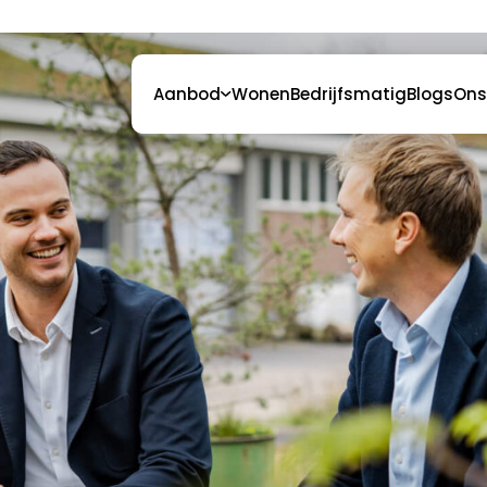
Aanbod
Wonen
Bedrijfsmatig
Blogs
Ons