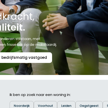
kracht,
iteit.
anderen stilstaan, met
n frisse blik op de makelaardij.
r bedrijfsmatig vastgoed
Ik ben op zoek naar een woning in:
Noordwijk
Voorhout
Leiden
Oegstgeest