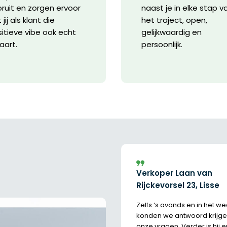
ruit en zorgen ervoor
naast je in elke stap v
 jij als klant die
het traject, open,
itieve vibe ook echt
gelijkwaardig en
aart.
persoonlijk.
Verkoper Laan van
Rijckevorsel 23, Lisse
Zelfs ‘s avonds en in het 
konden we antwoord krijg
onze vragen. Verder is hij e