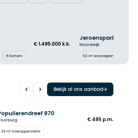
Jeroenspark 39
Heer
KOOP
APPARTEMENT
KO
€ 299.000 k.k.
Noordwijk
Lisse
50 m² woonoppervlakte
3 kamers
117 m²
Lees meer
Lees 
Bekijk al ons aanbod
Populierendreef 970
Singe
HUUR
BEDRIJFSRUIMTE
KO
€ 495 p.m.
Voorburg
's-Gra
29 m² vloeroppervlakte
1.102 m