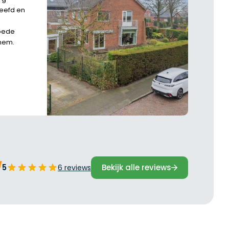
leefd en
oede
hem.
5
Bekijk alle reviews
6 reviews