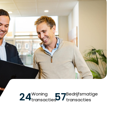
24
57
Woning
Bedrijfsmatige
transacties
transacties