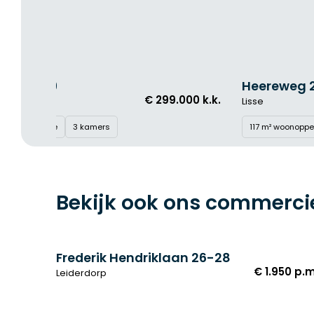
Heereweg 216
KOOP
APPARTEMENT
00 k.k.
€ 489.000 k.k
Lisse
117 m² woonoppervlakte
4 kamers
Lees meer
Bekijk ook ons commerci
Frederik Hendriklaan 26-28
HUUR
WINKELRUIMTE
€ 1.950 p.m
Leiderdorp
Lees meer