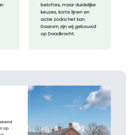
an
beloftes, maar duidelijke
keuzes, korte lijnen en
actie zodra het kan.
Daarom zijn wij gebouwd
op Daadkracht.
weekend
en op
rg