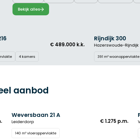
Bekijk alles
Rijndijk 300
KOOP
WOONHUIS
.
€ 1.495.000 k.k.
Hazerswoude-Rijndijk
391 m² woonoppervlakte
8 kamers
Lees meer
eel aanbod
Weversbaan 21 A
HUUR
KANTOORRUIMTE
.
€ 1.275 p.m.
Leiderdorp
140 m² vloeroppervlakte