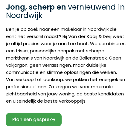
Gesprek inplannen
Jong, scherp en
vernieuwend in
Noordwijk
Ben je op zoek naar een makelaar in Noordwijk die
Direct contact
écht het verschil maakt? Bij Van der Kooij & Deijl weet
je altijd precies waar je aan toe bent. We combineren
071 - 760 00 50
een frisse, persoonlijke aanpak met scherpe
info@vanderkooijendeijl.nl
marktkennis van Noordwijk en de Bollenstreek. Geen
vakjargon, geen verrassingen, maar duidelijke
communicatie en slimme oplossingen die werken.
Van verkoop tot aankoop: we pakken het energiek en
professioneel aan. Zo zorgen we voor maximale
zichtbaarheid van jouw woning, de beste kandidaten
en uiteindelijk de beste verkoopprijs.
Plan een gesprek