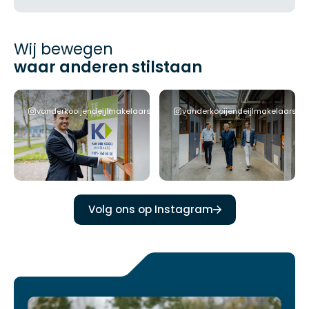
Wij bewegen
waar anderen stilstaan
rs
vanderkooijendeijlmakelaars
vanderkooijendeijlmakelaars
Volg ons op Instagram